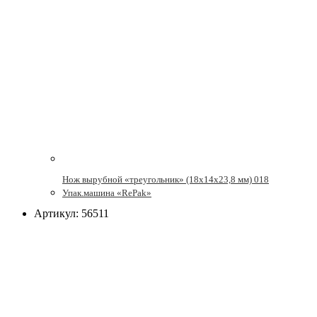
Нож вырубной «треугольник» (18х14х23,8 мм) 018
Упак.машина «RePak»
Артикул: 56511