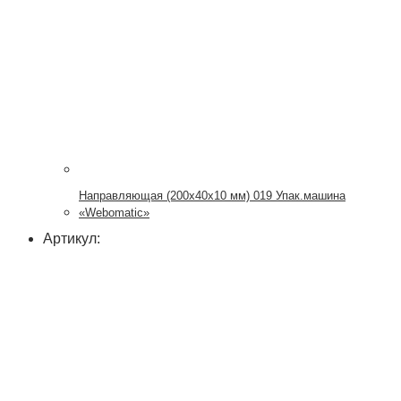
Направляющая (200х40х10 мм) 019 Упак.машина
«Webomatic»
Артикул: