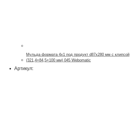
Мульда формата 4х1 под продукт d87x280 мм с клипсой
(321,4×84,5×100 мм) 045 Webomatic
Артикул: