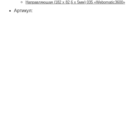
Направляющая (182 x 82,6 х 5мм) 035 «Webomatic3600»
Артикул: