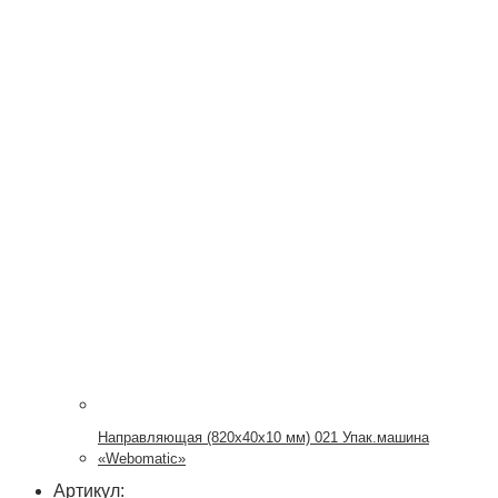
Направляющая (820х40х10 мм) 021 Упак.машина
«Webomatic»
Артикул: