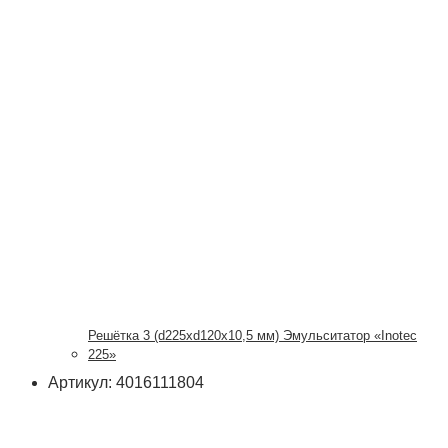
Решётка 3 (d225xd120x10,5 мм) Эмульситатор «Inotec
225»
Артикул: 4016111804