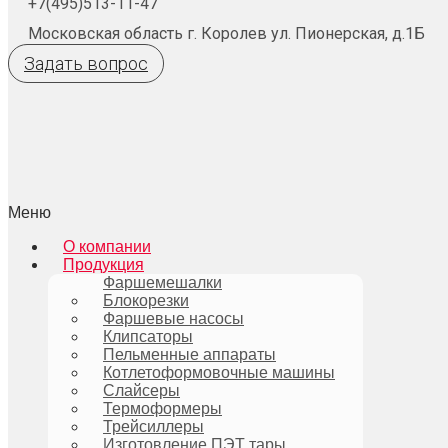
+7(495)513-11-47
Московская область г. Королев ул. Пионерская, д.1Б
Задать вопрос
Меню
О компании
Продукция
Фаршемешалки
Блокорезки
Фаршевые насосы
Клипсаторы
Пельменные аппараты
Котлетоформовочные машины
Слайсеры
Термоформеры
Трейсиллеры
Изготовление ПЭТ тары