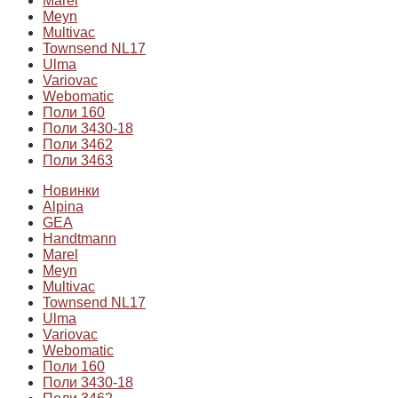
Marel
Meyn
Multivac
Townsend NL17
Ulma
Variovac
Webomatic
Поли 160
Поли 3430-18
Поли 3462
Поли 3463
Новинки
Alpina
GEA
Handtmann
Marel
Meyn
Multivac
Townsend NL17
Ulma
Variovac
Webomatic
Поли 160
Поли 3430-18