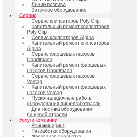
Линии розлива
Заточное оборудование
Сервис
Сервис клипсаторов Poly Clip
Капитальный ремонт клипсаторов
Poly Clip
Сервис клипсаторов Alpina
Капитальный ремонт клипсаторов
Alpina
Сервис фаршевых насосов
Handtmann
Капитальный ремонт фаршевых
насосов Handtmann
Сервис фаршевых насосов
Vemag
Капитальный ремонт фаршевых
насосов Vemag
Пуско-наладочные работы
оборудования пищевой отрасли
Диагностика оборудования
пищевой отрасли
Услуги компании
Реинжиниринг
Разработка оборудования
Фрезерная обработка