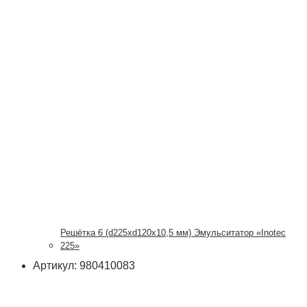
Решётка 6 (d225xd120x10,5 мм) Эмульситатор «Inotec
225»
Артикул: 980410083