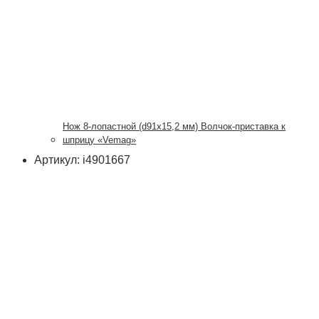
Нож 8-лопастной (d91х15,2 мм) Волчок-приставка к
шприцу «Vemag»
Артикул: i4901667