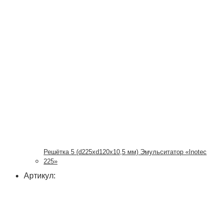
Решётка 5 (d225xd120x10,5 мм) Эмульситатор «Inotec
225»
Артикул: