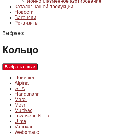
Ионноплазменное азотирование
Каталог нашей продукции
Новости
Вакансии
Реквизиты
Выбрано:
Кольцо
Выбрать опции
Новинки
Alpina
GEA
Handtmann
Marel
Meyn
Multivac
Townsend NL17
Ulma
Variovac
Webomatic