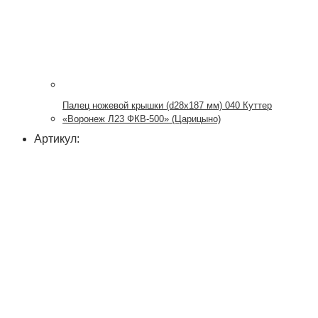
Палец ножевой крышки (d28x187 мм) 040 Куттер
«Воронеж Л23 ФКВ-500» (Царицыно)
Артикул: