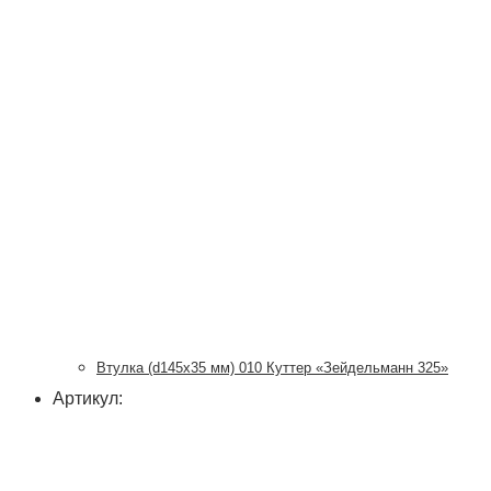
Втулка (d145х35 мм) 010 Куттер «Зейдельманн 325»
Артикул: