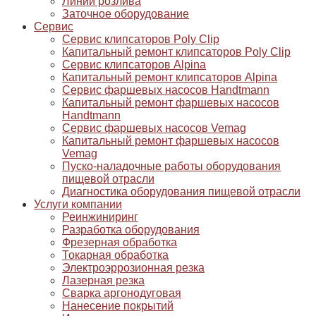
Линии розлива
Заточное оборудование
Сервис
Сервис клипсаторов Poly Clip
Капитальный ремонт клипсаторов Poly Clip
Сервис клипсаторов Alpina
Капитальный ремонт клипсаторов Alpina
Сервис фаршевых насосов Handtmann
Капитальный ремонт фаршевых насосов
Handtmann
Сервис фаршевых насосов Vemag
Капитальный ремонт фаршевых насосов
Vemag
Пуско-наладочные работы оборудования
пищевой отрасли
Диагностика оборудования пищевой отрасли
Услуги компании
Реинжиниринг
Разработка оборудования
Фрезерная обработка
Токарная обработка
Электроэррозионная резка
Лазерная резка
Сварка аргонодуговая
Нанесение покрытий