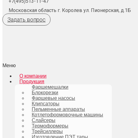
+7(495)513-11-47
Московская область г. Королев ул. Пионерская, д.1Б
Задать вопрос
Меню
О компании
Продукция
Фаршемешалки
Блокорезки
Фаршевые насосы
Клипсаторы
Пельменные аппараты
Котлетоформовочные машины
Слайсеры
Термоформеры
Трейсиллеры
Изготовление ПЭТ тары