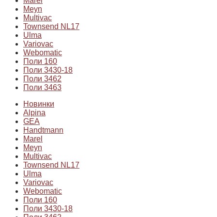
Marel
Meyn
Multivac
Townsend NL17
Ulma
Variovac
Webomatic
Поли 160
Поли 3430-18
Поли 3462
Поли 3463
Новинки
Alpina
GEA
Handtmann
Marel
Meyn
Multivac
Townsend NL17
Ulma
Variovac
Webomatic
Поли 160
Поли 3430-18