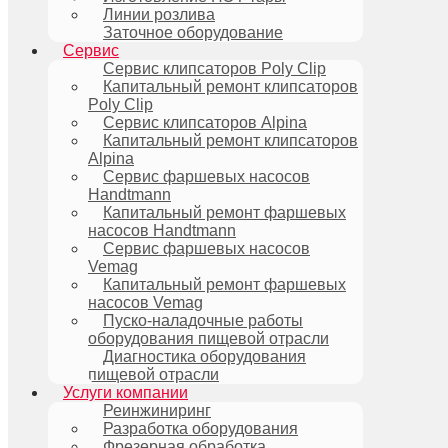
Линии розлива
Заточное оборудование
Сервис
Сервис клипсаторов Poly Clip
Капитальный ремонт клипсаторов
Poly Clip
Сервис клипсаторов Alpina
Капитальный ремонт клипсаторов
Alpina
Сервис фаршевых насосов
Handtmann
Капитальный ремонт фаршевых
насосов Handtmann
Сервис фаршевых насосов
Vemag
Капитальный ремонт фаршевых
насосов Vemag
Пуско-наладочные работы
оборудования пищевой отрасли
Диагностика оборудования
пищевой отрасли
Услуги компании
Реинжиниринг
Разработка оборудования
Фрезерная обработка