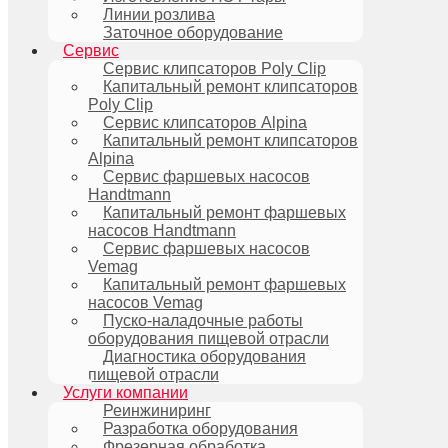
Линии розлива
Заточное оборудование
Сервис
Сервис клипсаторов Poly Clip
Капитальный ремонт клипсаторов
Poly Clip
Сервис клипсаторов Alpina
Капитальный ремонт клипсаторов
Alpina
Сервис фаршевых насосов
Handtmann
Капитальный ремонт фаршевых
насосов Handtmann
Сервис фаршевых насосов
Vemag
Капитальный ремонт фаршевых
насосов Vemag
Пуско-наладочные работы
оборудования пищевой отрасли
Диагностика оборудования
пищевой отрасли
Услуги компании
Реинжиниринг
Разработка оборудования
Фрезерная обработка