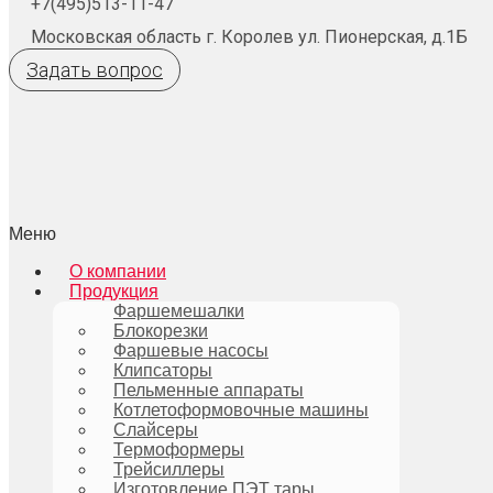
+7(495)513-11-47
Московская область г. Королев ул. Пионерская, д.1Б
Задать вопрос
Меню
О компании
Продукция
Фаршемешалки
Блокорезки
Фаршевые насосы
Клипсаторы
Пельменные аппараты
Котлетоформовочные машины
Слайсеры
Термоформеры
Трейсиллеры
Изготовление ПЭТ тары