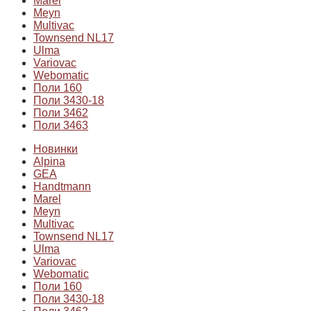
Marel
Meyn
Multivac
Townsend NL17
Ulma
Variovac
Webomatic
Поли 160
Поли 3430-18
Поли 3462
Поли 3463
Новинки
Alpina
GEA
Handtmann
Marel
Meyn
Multivac
Townsend NL17
Ulma
Variovac
Webomatic
Поли 160
Поли 3430-18