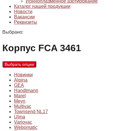
Ионноплазменное азотирование
Каталог нашей продукции
Новости
Вакансии
Реквизиты
Выбрано:
Корпус FCA 3461
Выбрать опции
Новинки
Alpina
GEA
Handtmann
Marel
Meyn
Multivac
Townsend NL17
Ulma
Variovac
Webomatic