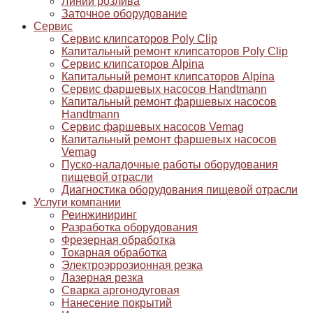
Линии розлива
Заточное оборудование
Сервис
Сервис клипсаторов Poly Clip
Капитальный ремонт клипсаторов Poly Clip
Сервис клипсаторов Alpina
Капитальный ремонт клипсаторов Alpina
Сервис фаршевых насосов Handtmann
Капитальный ремонт фаршевых насосов
Handtmann
Сервис фаршевых насосов Vemag
Капитальный ремонт фаршевых насосов
Vemag
Пуско-наладочные работы оборудования
пищевой отрасли
Диагностика оборудования пищевой отрасли
Услуги компании
Реинжиниринг
Разработка оборудования
Фрезерная обработка
Токарная обработка
Электроэррозионная резка
Лазерная резка
Сварка аргонодуговая
Нанесение покрытий