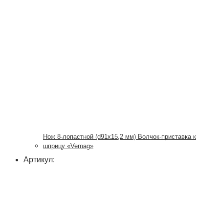
Нож 8-лопастной (d91х15,2 мм) Волчок-приставка к
шприцу «Vemag»
Артикул: