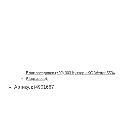
Блок звездочек (z20) 003 Куттер «KG Wetter 550»
(Черкизово).
Артикул: i4901667