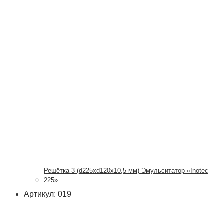
Решётка 3 (d225xd120x10,5 мм) Эмульситатор «Inotec
225»
Артикул: 019