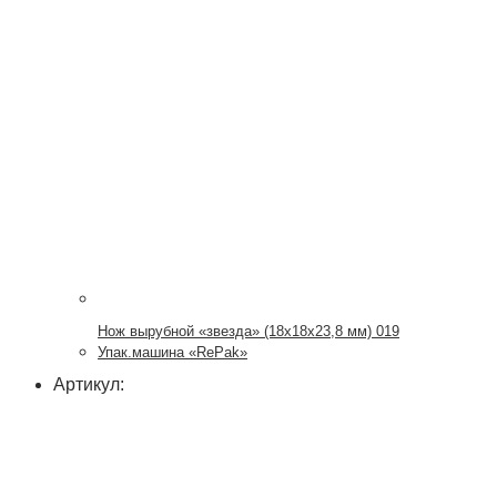
Нож вырубной «звезда» (18х18х23,8 мм) 019
Упак.машина «RePak»
Артикул: