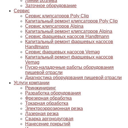
Линии розлива
Заточное оборудование
Сервис
Сервис клипсаторов Poly Clip
Капитальный ремонт клипсаторов Poly Clip
Сервис клипсаторов Alpina
Капитальный ремонт клипсаторов Alpina
Сервис фаршевых насосов Handtmann
Капитальный ремонт фаршевых насосов
Handtmann
Сервис фаршевых насосов Vemag
Капитальный ремонт фаршевых насосов
Vemag
Пуско-наладочные работы оборудования
пищевой отрасли
Диагностика оборудования пищевой отрасли
Услуги компании
Реинжиниринг
Разработка оборудования
Фрезерная обработка
Токарная обработка
Электроэррозионная резка
Лазерная резка
Сварка аргонодуговая
Нанесение покрытий