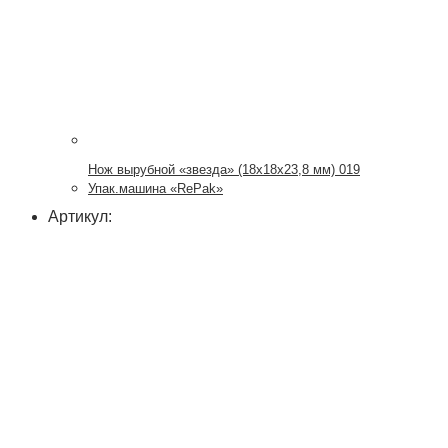
Нож вырубной «звезда» (18х18х23,8 мм) 019
Упак.машина «RePak»
Артикул: