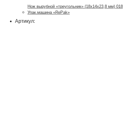
Нож вырубной «треугольник» (18х14х23,8 мм) 018
Упак.машина «RePak»
Артикул: