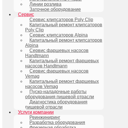
Линии розлива
Заточное оборудование
Сервис
Сервис клипсаторов Poly Clip
Капитальный ремонт клипсаторов
Poly Clip
Сервис клипсаторов Alpina
Капитальный ремонт клипсаторов
Alpina
Сервис фаршевых насосов
Handtmann
Капитальный ремонт фаршевых
насосов Handtmann
Сервис фаршевых насосов
Vemag
Капитальный ремонт фаршевых
насосов Vemag
Пуско-наладочные работы
оборудования пищевой отрасли
Диагностика оборудования
пищевой отрасли
Услуги компании
Реинжиниринг
Разработка оборудования
Фрезерная обработка