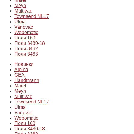
Marel
Meyn
Multivac
Townsend NL17
Ulma
Variovac
Webomatic
Поли 160
Поли 3430-18
Поли 3462
Поли 3463
Новинки
Alpina
GEA
Handtmann
Marel
Meyn
Multivac
Townsend NL17
Ulma
Variovac
Webomatic
Поли 160
Поли 3430-18