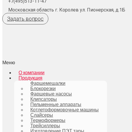
+7(495)513-11-47
Московская область г. Королев ул. Пионерская, д.1Б
Задать вопрос
Меню
О компании
Продукция
Фаршемешалки
Блокорезки
Фаршевые насосы
Клипсаторы
Пельменные аппараты
Котлетоформовочные машины
Слайсеры
Термоформеры
Трейсиллеры
Изготовление ПЭТ тары