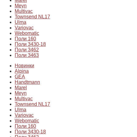
Marel
Meyn
Multivac
Townsend NL17
Ulma
Variovac
Webomatic
Поли 160
Поли 3430-18
Поли 3462
Поли 3463
Новинки
Alpina
GEA
Handtmann
Marel
Meyn
Multivac
Townsend NL17
Ulma
Variovac
Webomatic
Поли 160
Поли 3430-18