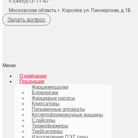
+7(495)513-11-47
Московская область г. Королев ул. Пионерская, д.1Б
Задать вопрос
Меню
О компании
Продукция
Фаршемешалки
Блокорезки
Фаршевые насосы
Клипсаторы
Пельменные аппараты
Котлетоформовочные машины
Слайсеры
Термоформеры
Трейсиллеры
Изготовление ПЭТ тары