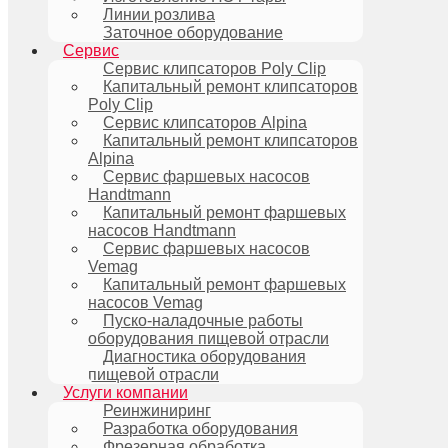
Линии розлива
Заточное оборудование
Сервис
Сервис клипсаторов Poly Clip
Капитальный ремонт клипсаторов
Poly Clip
Сервис клипсаторов Alpina
Капитальный ремонт клипсаторов
Alpina
Сервис фаршевых насосов
Handtmann
Капитальный ремонт фаршевых
насосов Handtmann
Сервис фаршевых насосов
Vemag
Капитальный ремонт фаршевых
насосов Vemag
Пуско-наладочные работы
оборудования пищевой отрасли
Диагностика оборудования
пищевой отрасли
Услуги компании
Реинжиниринг
Разработка оборудования
Фрезерная обработка