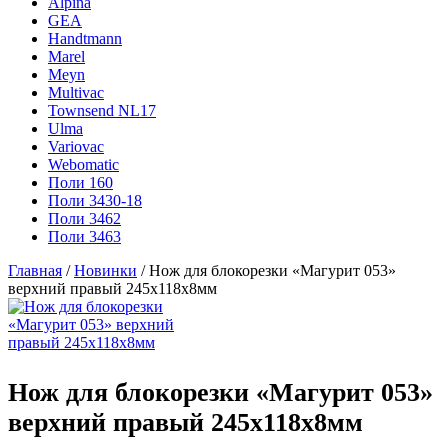
Alpina
GEA
Handtmann
Marel
Meyn
Multivac
Townsend NL17
Ulma
Variovac
Webomatic
Поли 160
Поли 3430-18
Поли 3462
Поли 3463
Главная
/
Новинки
/ Нож для блокорезки «Магурит 053»
верхний правый 245х118х8мм
Нож для блокорезки «Магурит 053»
верхний правый 245х118х8мм