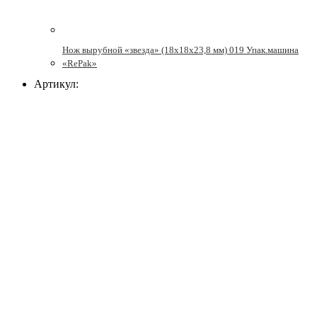
Нож вырубной «звезда» (18х18х23,8 мм) 019 Упак.машина
«RePak»
Артикул: