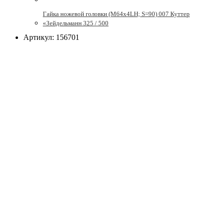
Гайка ножевой головки (М64х4LH; S=90) 007 Куттер
«Зейдельманн 325 / 500
Артикул: 156701