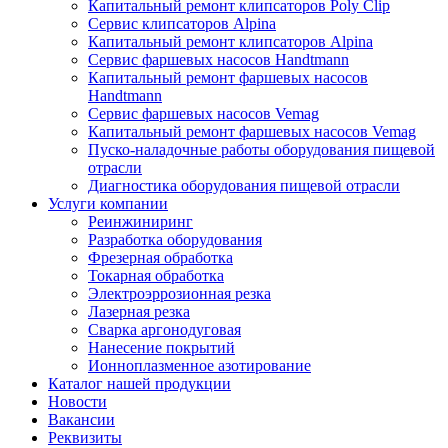
Капитальный ремонт клипсаторов Poly Clip
Сервис клипсаторов Alpina
Капитальный ремонт клипсаторов Alpina
Сервис фаршевых насосов Handtmann
Капитальный ремонт фаршевых насосов
Handtmann
Сервис фаршевых насосов Vemag
Капитальный ремонт фаршевых насосов Vemag
Пуско-наладочные работы оборудования пищевой
отрасли
Диагностика оборудования пищевой отрасли
Услуги компании
Реинжиниринг
Разработка оборудования
Фрезерная обработка
Токарная обработка
Электроэррозионная резка
Лазерная резка
Сварка аргонодуговая
Нанесение покрытий
Ионноплазменное азотирование
Каталог нашей продукции
Новости
Вакансии
Реквизиты