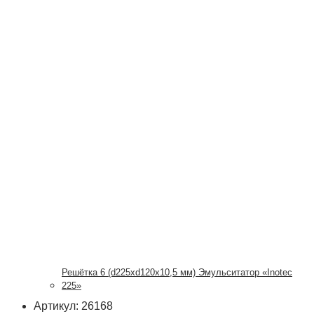
Решётка 6 (d225xd120x10,5 мм) Эмульситатор «Inotec
225»
Артикул: 26168