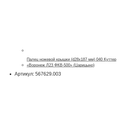
Палец ножевой крышки (d28x187 мм) 040 Куттер
«Воронеж Л23 ФКВ-500» (Царицыно)
Артикул: 567629.003