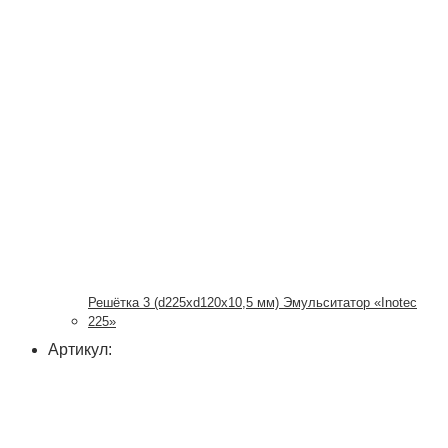
Решётка 3 (d225xd120x10,5 мм) Эмульситатор «Inotec
225»
Артикул: