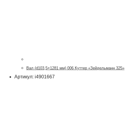
Вал (d103,5×1281 мм) 006 Куттер «Зейдельманн 325»
Артикул: i4901667