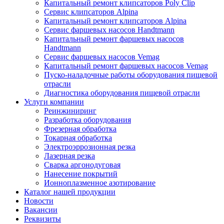
Капитальный ремонт клипсаторов Poly Clip
Сервис клипсаторов Alpina
Капитальный ремонт клипсаторов Alpina
Сервис фаршевых насосов Handtmann
Капитальный ремонт фаршевых насосов
Handtmann
Сервис фаршевых насосов Vemag
Капитальный ремонт фаршевых насосов Vemag
Пуско-наладочные работы оборудования пищевой
отрасли
Диагностика оборудования пищевой отрасли
Услуги компании
Реинжиниринг
Разработка оборудования
Фрезерная обработка
Токарная обработка
Электроэррозионная резка
Лазерная резка
Сварка аргонодуговая
Нанесение покрытий
Ионноплазменное азотирование
Каталог нашей продукции
Новости
Вакансии
Реквизиты