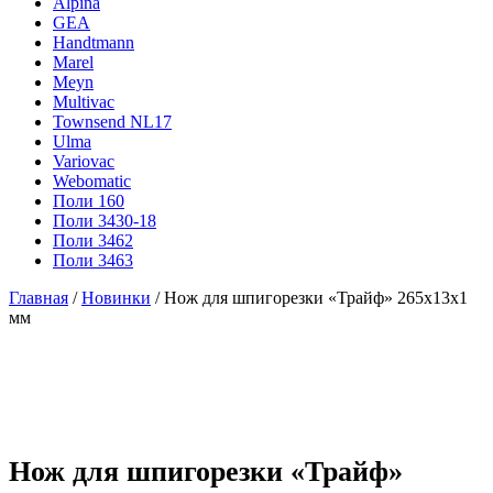
Alpina
GEA
Handtmann
Marel
Meyn
Multivac
Townsend NL17
Ulma
Variovac
Webomatic
Поли 160
Поли 3430-18
Поли 3462
Поли 3463
Главная
/
Новинки
/ Нож для шпигорезки «Трайф» 265х13х1
мм
Нож для шпигорезки «Трайф»