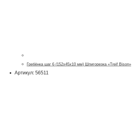
Гребёнка шаг 6 (152х45х10 мм) Шпигорезка «Treif Bison»
Артикул: 56511