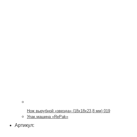
Нож вырубной «звезда» (18х18х23,8 мм) 019
Упак.машина «RePak»
Артикул: