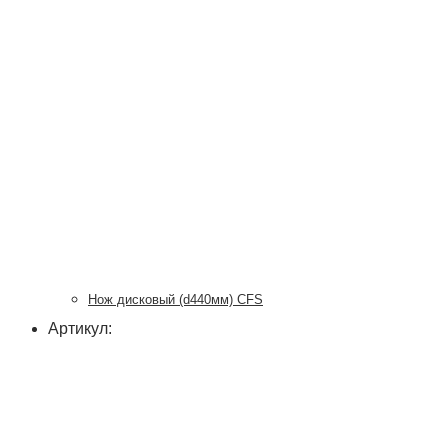
Нож дисковый (d440мм) CFS
Артикул: