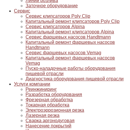
Линии розлива
Заточное оборудование
Сервис
Сервис клипсаторов Poly Clip
Капитальный ремонт клипсаторов Poly Clip
Сервис клипсаторов Alpina
Капитальный ремонт клипсаторов Alpina
Сервис фаршевых насосов Handtmann
Капитальный ремонт фаршевых насосов
Handtmann
Сервис фаршевых насосов Vemag
Капитальный ремонт фаршевых насосов
Vemag
Пуско-наладочные работы оборудования
пищевой отрасли
Диагностика оборудования пищевой отрасли
Услуги компании
Реинжиниринг
Разработка оборудования
Фрезерная обработка
Токарная обработка
Электроэррозионная резка
Лазерная резка
Сварка аргонодуговая
Нанесение покрытий