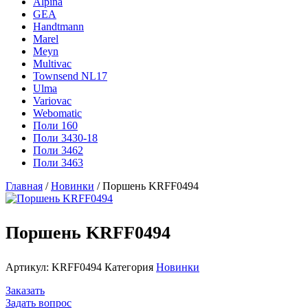
Alpina
GEA
Handtmann
Marel
Meyn
Multivac
Townsend NL17
Ulma
Variovac
Webomatic
Поли 160
Поли 3430-18
Поли 3462
Поли 3463
Главная
/
Новинки
/ Поршень KRFF0494
Поршень KRFF0494
Артикул:
KRFF0494
Категория
Новинки
Заказать
Задать вопрос