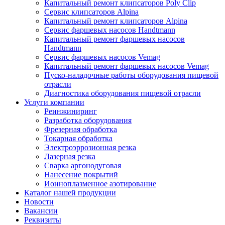
Капитальный ремонт клипсаторов Poly Clip
Сервис клипсаторов Alpina
Капитальный ремонт клипсаторов Alpina
Сервис фаршевых насосов Handtmann
Капитальный ремонт фаршевых насосов
Handtmann
Сервис фаршевых насосов Vemag
Капитальный ремонт фаршевых насосов Vemag
Пуско-наладочные работы оборудования пищевой
отрасли
Диагностика оборудования пищевой отрасли
Услуги компании
Реинжиниринг
Разработка оборудования
Фрезерная обработка
Токарная обработка
Электроэррозионная резка
Лазерная резка
Сварка аргонодуговая
Нанесение покрытий
Ионноплазменное азотирование
Каталог нашей продукции
Новости
Вакансии
Реквизиты