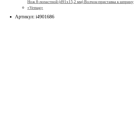
Нож 8-лопастной (d91х15,2 мм) Волчок-приставка к шприцу
«Vemag»
Артикул: i4901686