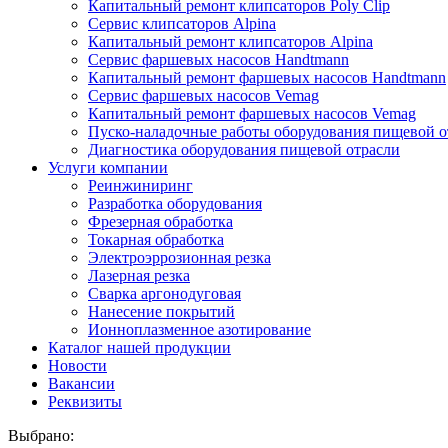
Капитальный ремонт клипсаторов Poly Clip
Сервис клипсаторов Alpina
Капитальный ремонт клипсаторов Alpina
Сервис фаршевых насосов Handtmann
Капитальный ремонт фаршевых насосов Handtmann
Сервис фаршевых насосов Vemag
Капитальный ремонт фаршевых насосов Vemag
Пуско-наладочные работы оборудования пищевой о
Диагностика оборудования пищевой отрасли
Услуги компании
Реинжиниринг
Разработка оборудования
Фрезерная обработка
Токарная обработка
Электроэррозионная резка
Лазерная резка
Сварка аргонодуговая
Нанесение покрытий
Ионноплазменное азотирование
Каталог нашей продукции
Новости
Вакансии
Реквизиты
Выбрано: