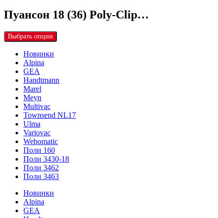
Пуансон 18 (36) Poly-Clip…
Выбрать опции
Новинки
Alpina
GEA
Handtmann
Marel
Meyn
Multivac
Townsend NL17
Ulma
Variovac
Webomatic
Поли 160
Поли 3430-18
Поли 3462
Поли 3463
Новинки
Alpina
GEA