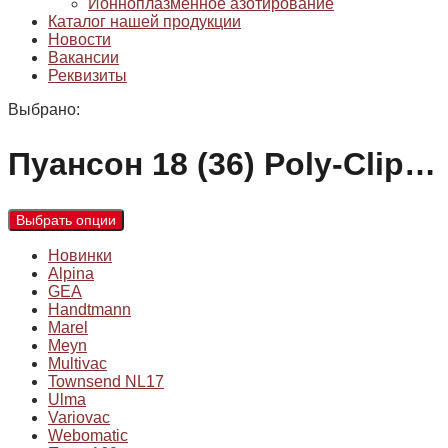
Ионноплазменное азотирование
Каталог нашей продукции
Новости
Вакансии
Реквизиты
Выбрано:
Пуансон 18 (36) Poly-Clip…
Выбрать опции
Новинки
Alpina
GEA
Handtmann
Marel
Meyn
Multivac
Townsend NL17
Ulma
Variovac
Webomatic