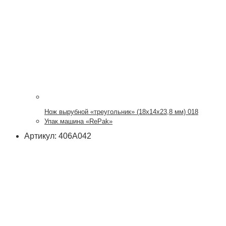
Нож вырубной «треугольник» (18х14х23,8 мм) 018
Упак.машина «RePak»
Артикул: 406А042