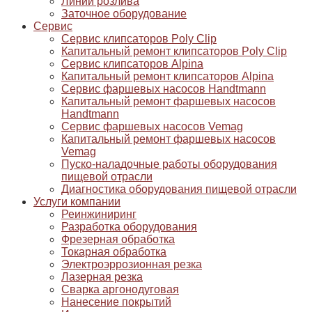
Линии розлива
Заточное оборудование
Сервис
Сервис клипсаторов Poly Clip
Капитальный ремонт клипсаторов Poly Clip
Сервис клипсаторов Alpina
Капитальный ремонт клипсаторов Alpina
Сервис фаршевых насосов Handtmann
Капитальный ремонт фаршевых насосов
Handtmann
Сервис фаршевых насосов Vemag
Капитальный ремонт фаршевых насосов
Vemag
Пуско-наладочные работы оборудования
пищевой отрасли
Диагностика оборудования пищевой отрасли
Услуги компании
Реинжиниринг
Разработка оборудования
Фрезерная обработка
Токарная обработка
Электроэррозионная резка
Лазерная резка
Сварка аргонодуговая
Нанесение покрытий