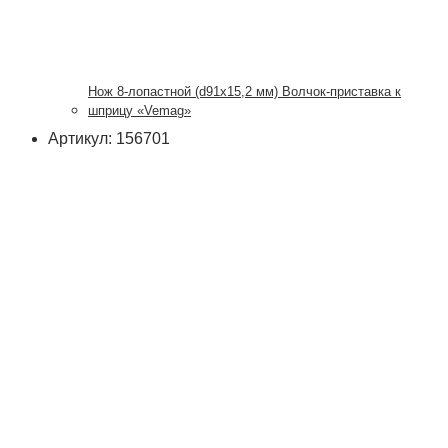
Нож 8-лопастной (d91х15,2 мм) Волчок-приставка к
шприцу «Vemag»
Артикул: 156701