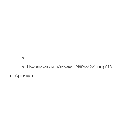
Нож дисковый «Variovac» (d90хd42x1 мм) 013
Артикул: