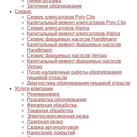
Линии розлива
Заточное оборудование
Сервис
Сервис клипсаторов Poly Clip
Капитальный ремонт клипсаторов Poly Clip
Сервис клипсаторов Alpina
Капитальный ремонт клипсаторов Alpina
Сервис фаршевых насосов Handtmann
Капитальный ремонт фаршевых насосов
Handtmann
Сервис фаршевых насосов Vemag
Капитальный ремонт фаршевых насосов
Vemag
Пуско-наладочные работы оборудования
пищевой отрасли
Диагностика оборудования пищевой отрасли
Услуги компании
Реинжиниринг
Разработка оборудования
Фрезерная обработка
Токарная обработка
Электроэррозионная резка
Лазерная резка
Сварка аргонодуговая
Нанесение покрытий