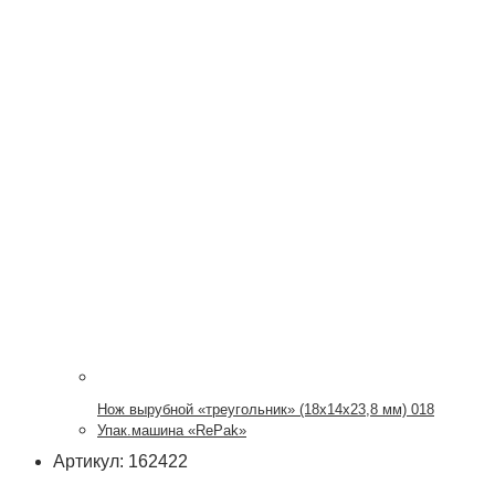
Нож вырубной «треугольник» (18х14х23,8 мм) 018
Упак.машина «RePak»
Артикул: 162422