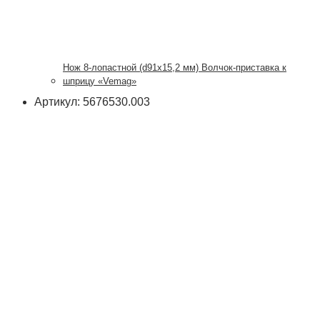
Нож 8-лопастной (d91х15,2 мм) Волчок-приставка к
шприцу «Vemag»
Артикул: 5676530.003