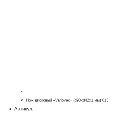
Нож дисковый «Variovac» (d90хd42x1 мм) 013
Артикул: