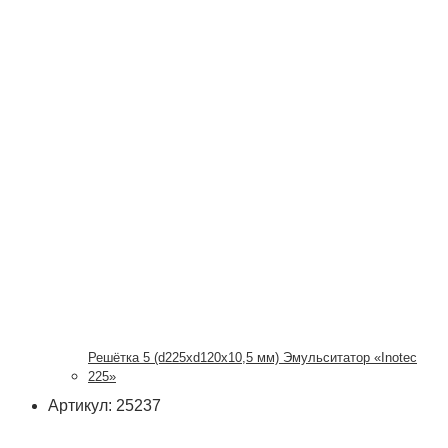
Решётка 5 (d225xd120x10,5 мм) Эмульситатор «Inotec
225»
Артикул: 25237