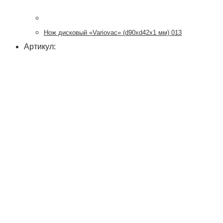
Нож дисковый «Variovac» (d90хd42x1 мм) 013
Артикул: