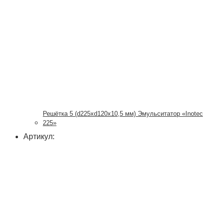
Решётка 5 (d225xd120x10,5 мм) Эмульситатор «Inotec
225»
Артикул: