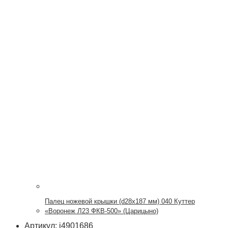
Палец ножевой крышки (d28x187 мм) 040 Куттер
«Воронеж Л23 ФКВ-500» (Царицыно)
Артикул: i4901686