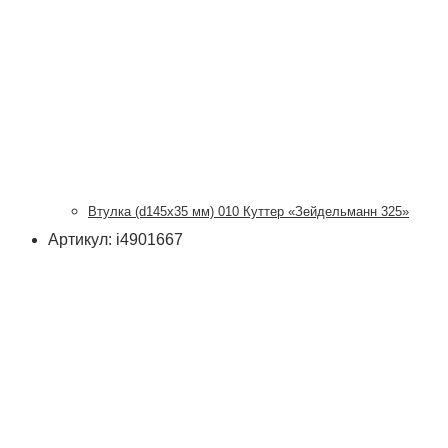
Втулка (d145х35 мм) 010 Куттер «Зейдельманн 325»
Артикул: i4901667