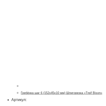
Гребёнка шаг 6 (152х45х10 мм) Шпигорезка «Treif Bison»
Артикул: