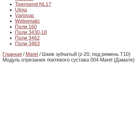
Townsend NL17
Ulma
Variovac
Webomatic
Поли 160
Поли 3430-18
Поли 3462
Поли 3463
Главная
/
Marel
/ Шкив зубчатый (z-20, под ремень Т10)
Модуль отрезания локтевого сустава 004 Marel (Дамате)