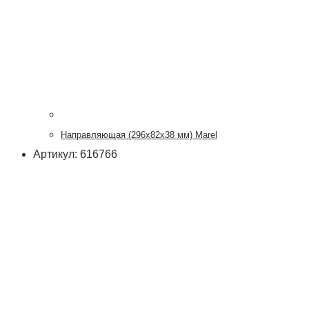
Направляющая (296х82х38 мм) Marel
Артикул: 616766