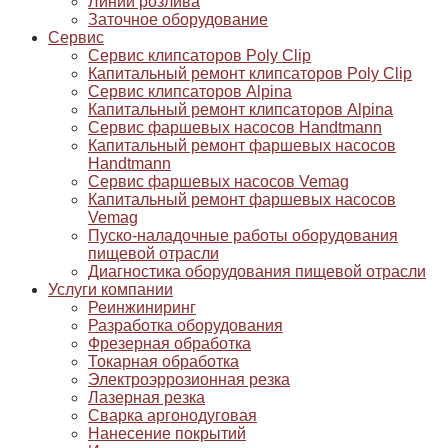
Линии розлива
Заточное оборудование
Сервис
Сервис клипсаторов Poly Clip
Капитальный ремонт клипсаторов Poly Clip
Сервис клипсаторов Alpina
Капитальный ремонт клипсаторов Alpina
Сервис фаршевых насосов Handtmann
Капитальный ремонт фаршевых насосов
Handtmann
Сервис фаршевых насосов Vemag
Капитальный ремонт фаршевых насосов
Vemag
Пуско-наладочные работы оборудования
пищевой отрасли
Диагностика оборудования пищевой отрасли
Услуги компании
Реинжиниринг
Разработка оборудования
Фрезерная обработка
Токарная обработка
Электроэррозионная резка
Лазерная резка
Сварка аргонодуговая
Нанесение покрытий