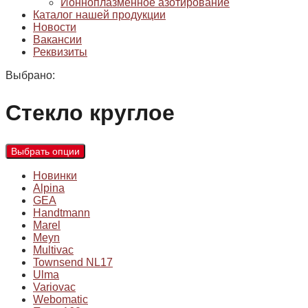
Ионноплазменное азотирование
Каталог нашей продукции
Новости
Вакансии
Реквизиты
Выбрано:
Стекло круглое
Выбрать опции
Новинки
Alpina
GEA
Handtmann
Marel
Meyn
Multivac
Townsend NL17
Ulma
Variovac
Webomatic