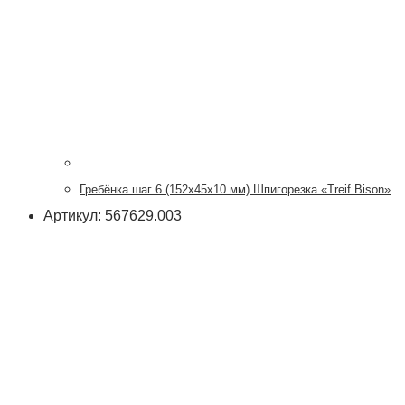
Гребёнка шаг 6 (152х45х10 мм) Шпигорезка «Treif Bison»
Артикул: 567629.003