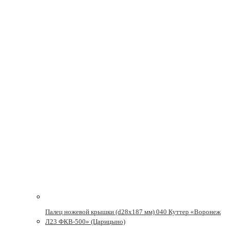
Палец ножевой крышки (d28x187 мм) 040 Куттер «Воронеж
Л23 ФКВ-500» (Царицыно)