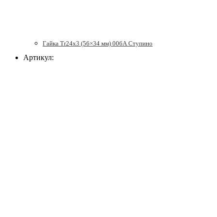
Гайка Tr24x3 (56×34 мм) 006А Ступино
Артикул: