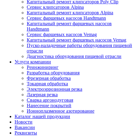
Капитальный ремонт клипсаторов Poly Clip
Сервис клипсаторов Alpina
Капитальный ремонт клипсаторов Alpina
Сервис фаршевых насосов Handtmann
Капитальный ремонт фаршевых насосов
Handtmann
Сервис фаршевых насосов Vemag
Капитальный ремонт фаршевых насосов Vemag
Пуско-наладочные работы оборудования пищевой
отрасли
Диагностика оборудования пищевой отрасли
Услуги компании
Реинжиниринг
Разработка оборудования
Фрезерная обработка
Токарная обработка
Электроэррозионная резка
Лазерная резка
Сварка аргонодуговая
Нанесение покрытий
Ионноплазменное азотирование
Каталог нашей продукции
Новости
Вакансии
Реквизиты