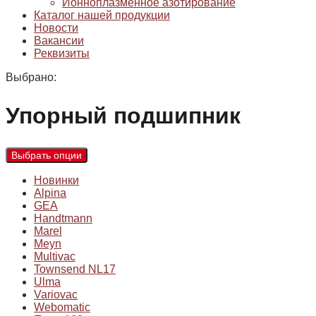
Ионноплазменное азотирование
Каталог нашей продукции
Новости
Вакансии
Реквизиты
Выбрано:
Упорный подшипник
Выбрать опции
Новинки
Alpina
GEA
Handtmann
Marel
Meyn
Multivac
Townsend NL17
Ulma
Variovac
Webomatic