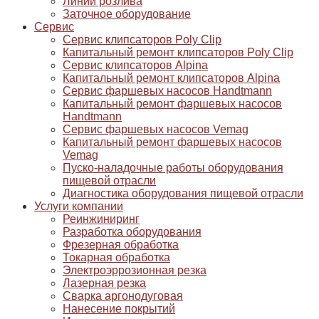
Линии розлива
Заточное оборудование
Сервис
Сервис клипсаторов Poly Clip
Капитальный ремонт клипсаторов Poly Clip
Сервис клипсаторов Alpina
Капитальный ремонт клипсаторов Alpina
Сервис фаршевых насосов Handtmann
Капитальный ремонт фаршевых насосов
Handtmann
Сервис фаршевых насосов Vemag
Капитальный ремонт фаршевых насосов
Vemag
Пуско-наладочные работы оборудования
пищевой отрасли
Диагностика оборудования пищевой отрасли
Услуги компании
Реинжиниринг
Разработка оборудования
Фрезерная обработка
Токарная обработка
Электроэррозионная резка
Лазерная резка
Сварка аргонодуговая
Нанесение покрытий