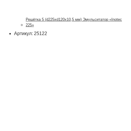
Решётка 5 (d225xd120x10,5 мм) Эмульситатор «Inotec
225»
Артикул: 25122