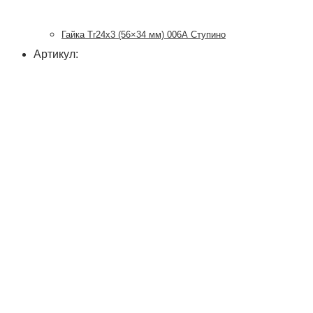
Гайка Tr24x3 (56×34 мм) 006А Ступино
Артикул: