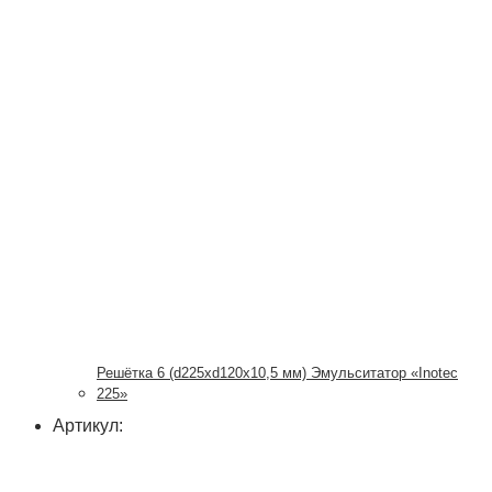
Решётка 6 (d225xd120x10,5 мм) Эмульситатор «Inotec
225»
Артикул: