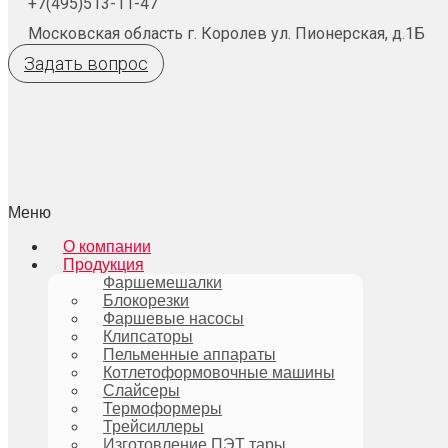
+7(495)513-11-47
Московская область г. Королев ул. Пионерская, д.1Б
Задать вопрос
Меню
О компании
Продукция
Фаршемешалки
Блокорезки
Фаршевые насосы
Клипсаторы
Пельменные аппараты
Котлетоформовочные машины
Слайсеры
Термоформеры
Трейсиллеры
Изготовление ПЭТ тары