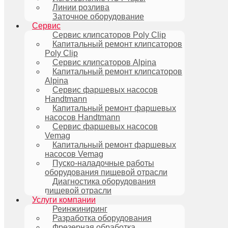
Линии розлива
Заточное оборудование
Сервис
Сервис клипсаторов Poly Clip
Капитальный ремонт клипсаторов
Poly Clip
Сервис клипсаторов Alpina
Капитальный ремонт клипсаторов
Alpina
Сервис фаршевых насосов
Handtmann
Капитальный ремонт фаршевых
насосов Handtmann
Сервис фаршевых насосов
Vemag
Капитальный ремонт фаршевых
насосов Vemag
Пуско-наладочные работы
оборудования пищевой отрасли
Диагностика оборудования
пищевой отрасли
Услуги компании
Реинжиниринг
Разработка оборудования
Фрезерная обработка