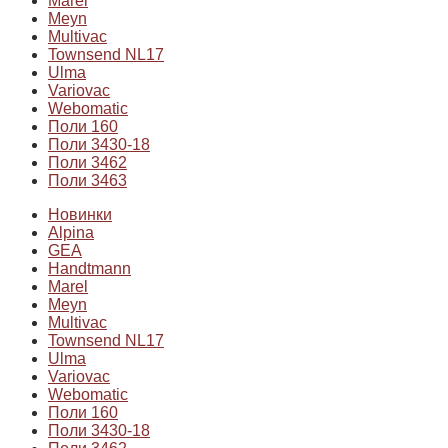
Marel
Meyn
Multivac
Townsend NL17
Ulma
Variovac
Webomatic
Поли 160
Поли 3430-18
Поли 3462
Поли 3463
Новинки
Alpina
GEA
Handtmann
Marel
Meyn
Multivac
Townsend NL17
Ulma
Variovac
Webomatic
Поли 160
Поли 3430-18