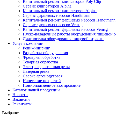
Капитальный ремонт клипсаторов Poly Clip
Сервис клипсаторов Alpina
Капитальный ремонт клипсаторов Alpina
Сервис фаршевых насосов Handtmann
Капитальный ремонт фаршевых насосов Handtmann
Сервис фаршевых насосов Vemag
Капитальный ремонт фаршевых насосов Vemag
Пуско-наладочные работы оборудования пищевой о
Диагностика оборудования пищевой отрасли
Услуги компании
Реинжиниринг
Разработка оборудования
Фрезерная обработка
Токарная обработка
Электроэррозионная резка
Лазерная резка
Сварка аргонодуговая
Нанесение покрытий
Ионноплазменное азотирование
Каталог нашей продукции
Новости
Вакансии
Реквизиты
Выбрано: