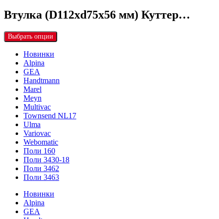
Втулка (D112хd75х56 мм) Куттер…
Выбрать опции
Новинки
Alpina
GEA
Handtmann
Marel
Meyn
Multivac
Townsend NL17
Ulma
Variovac
Webomatic
Поли 160
Поли 3430-18
Поли 3462
Поли 3463
Новинки
Alpina
GEA