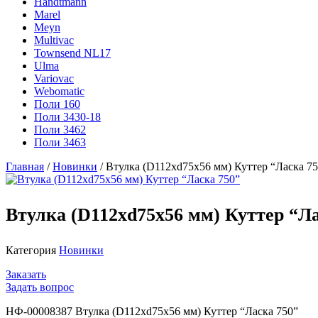
Handtmann
Marel
Meyn
Multivac
Townsend NL17
Ulma
Variovac
Webomatic
Поли 160
Поли 3430-18
Поли 3462
Поли 3463
Главная
/
Новинки
/ Втулка (D112хd75х56 мм) Куттер “Ласка 7
Втулка (D112хd75х56 мм) Куттер “Ла
Категория
Новинки
Заказать
Задать вопрос
НФ-00008387 Втулка (D112хd75х56 мм) Куттер “Ласка 750”