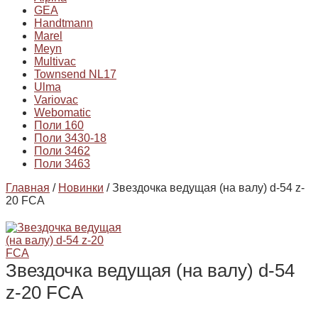
GEA
Handtmann
Marel
Meyn
Multivac
Townsend NL17
Ulma
Variovac
Webomatic
Поли 160
Поли 3430-18
Поли 3462
Поли 3463
Главная
/
Новинки
/ Звездочка ведущая (на валу) d-54 z-
20 FCA
Звездочка ведущая (на валу) d-54
z-20 FCA