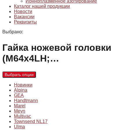
Ионноплазменное азотирование
Каталог нашей продукции
Новости
Вакансии
Реквизиты
Выбрано:
Гайка ножевой головки
(М64х4LH;…
Выбрать опции
Новинки
Alpina
GEA
Handtmann
Marel
Meyn
Multivac
Townsend NL17
Ulma