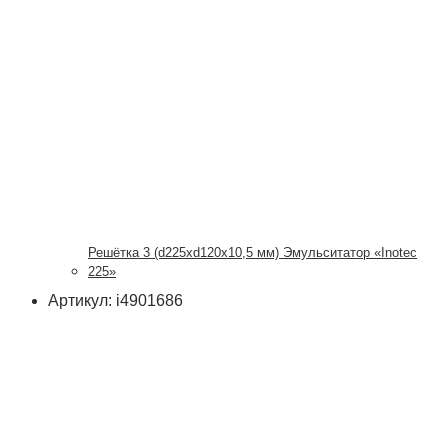
Решётка 3 (d225xd120x10,5 мм) Эмульситатор «Inotec
225»
Артикул: i4901686