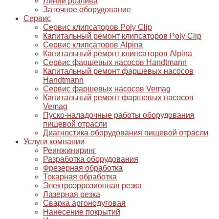
Линии розлива
Заточное оборудование
Сервис
Сервис клипсаторов Poly Clip
Капитальный ремонт клипсаторов Poly Clip
Сервис клипсаторов Alpina
Капитальный ремонт клипсаторов Alpina
Сервис фаршевых насосов Handtmann
Капитальный ремонт фаршевых насосов
Handtmann
Сервис фаршевых насосов Vemag
Капитальный ремонт фаршевых насосов
Vemag
Пуско-наладочные работы оборудования
пищевой отрасли
Диагностика оборудования пищевой отрасли
Услуги компании
Реинжиниринг
Разработка оборудования
Фрезерная обработка
Токарная обработка
Электроэррозионная резка
Лазерная резка
Сварка аргонодуговая
Нанесение покрытий