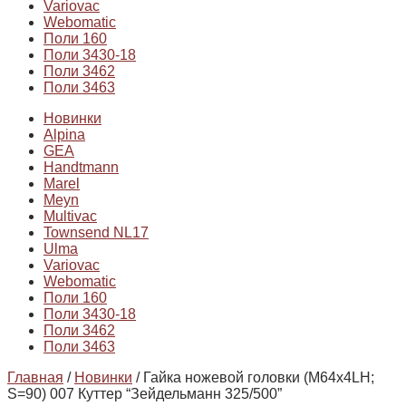
Variovac
Webomatic
Поли 160
Поли 3430-18
Поли 3462
Поли 3463
Новинки
Alpina
GEA
Handtmann
Marel
Meyn
Multivac
Townsend NL17
Ulma
Variovac
Webomatic
Поли 160
Поли 3430-18
Поли 3462
Поли 3463
Главная
/
Новинки
/ Гайка ножевой головки (М64х4LH;
S=90) 007 Куттер “Зейдельманн 325/500”