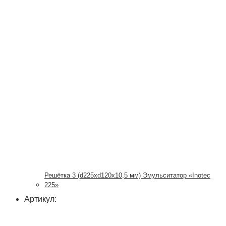
Решётка 3 (d225xd120x10,5 мм) Эмульситатор «Inotec
225»
Артикул: