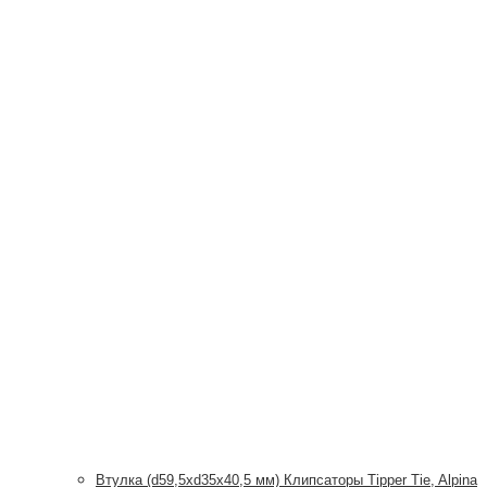
Втулка (d59,5xd35x40,5 мм) Клипсаторы Tipper Tie, Alpina