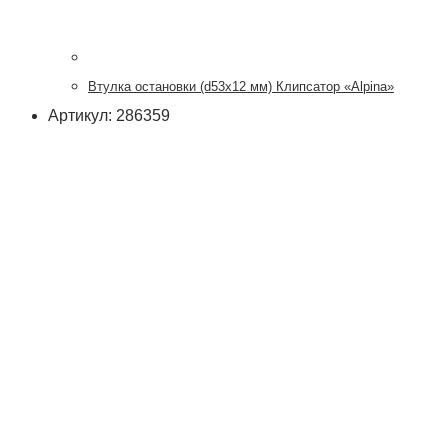
Втулка остановки (d53x12 мм) Клипсатор «Alpina»
Артикул: 286359