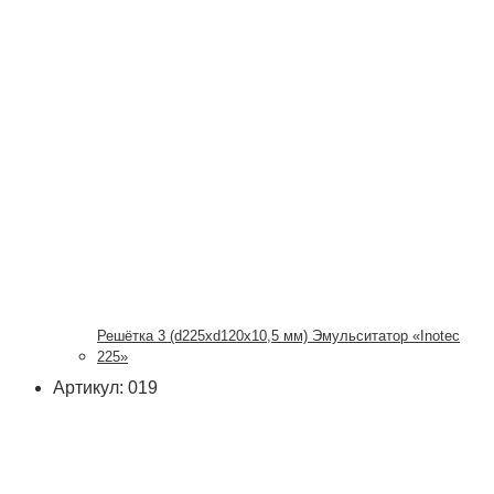
Решётка 3 (d225xd120x10,5 мм) Эмульситатор «Inotec
225»
Артикул: 019