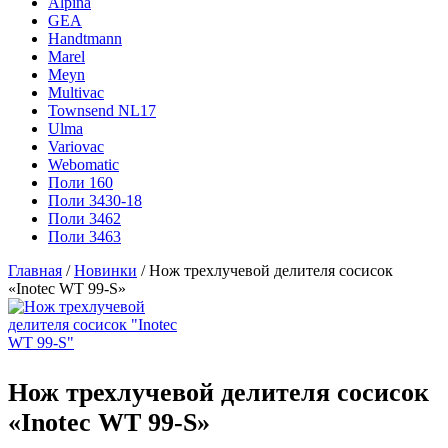
Alpina
GEA
Handtmann
Marel
Meyn
Multivac
Townsend NL17
Ulma
Variovac
Webomatic
Поли 160
Поли 3430-18
Поли 3462
Поли 3463
Главная
/
Новинки
/ Нож трехлучевой делителя сосисок
«Inotec WT 99-S»
Нож трехлучевой делителя сосисок
«Inotec WT 99-S»