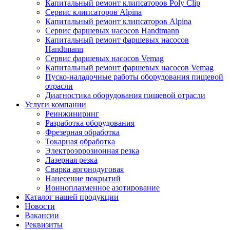
Капитальный ремонт клипсаторов Poly Clip
Сервис клипсаторов Alpina
Капитальный ремонт клипсаторов Alpina
Сервис фаршевых насосов Handtmann
Капитальный ремонт фаршевых насосов
Handtmann
Сервис фаршевых насосов Vemag
Капитальный ремонт фаршевых насосов Vemag
Пуско-наладочные работы оборудования пищевой
отрасли
Диагностика оборудования пищевой отрасли
Услуги компании
Реинжиниринг
Разработка оборудования
Фрезерная обработка
Токарная обработка
Электроэррозионная резка
Лазерная резка
Сварка аргонодуговая
Нанесение покрытий
Ионноплазменное азотирование
Каталог нашей продукции
Новости
Вакансии
Реквизиты