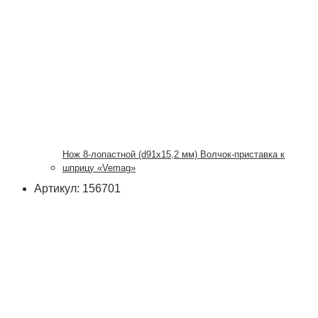
Нож 8-лопастной (d91х15,2 мм) Волчок-приставка к
шприцу «Vemag»
Артикул: 156701