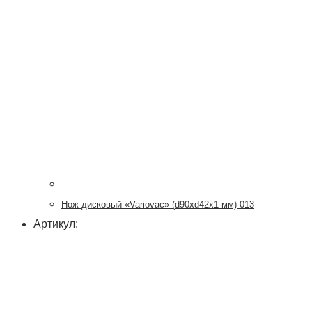
Нож дисковый «Variovac» (d90хd42x1 мм) 013
Артикул: