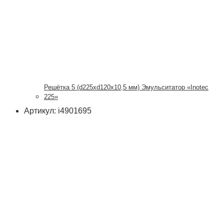
Решётка 5 (d225xd120x10,5 мм) Эмульситатор «Inotec
225»
Артикул: i4901695