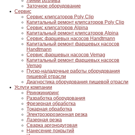
Линии розлива
Заточное оборудование
Сервис
Сервис клипсаторов Poly Clip
Капитальный ремонт клипсаторов Poly Clip
Сервис клипсаторов Alpina
Капитальный ремонт клипсаторов Alpina
Сервис фаршевых насосов Handtmann
Капитальный ремонт фаршевых насосов
Handtmann
Сервис фаршевых насосов Vemag
Капитальный ремонт фаршевых насосов
Vemag
Пуско-наладочные работы оборудования
пищевой отрасли
Диагностика оборудования пищевой отрасли
Услуги компании
Реинжиниринг
Разработка оборудования
Фрезерная обработка
Токарная обработка
Электроэррозионная резка
Лазерная резка
Сварка аргонодуговая
Нанесение покрытий