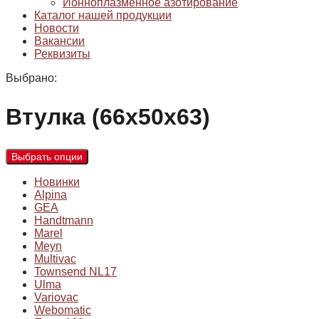
Ионноплазменное азотирование
Каталог нашей продукции
Новости
Вакансии
Реквизиты
Выбрано:
Втулка (66х50х63)
Выбрать опции
Новинки
Alpina
GEA
Handtmann
Marel
Meyn
Multivac
Townsend NL17
Ulma
Variovac
Webomatic