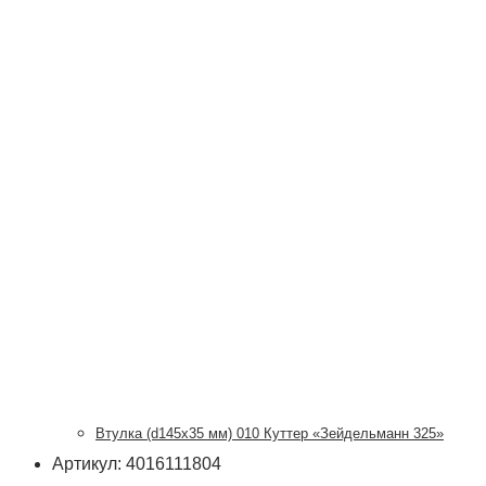
Втулка (d145х35 мм) 010 Куттер «Зейдельманн 325»
Артикул: 4016111804