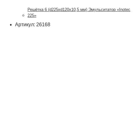
Решётка 6 (d225xd120x10,5 мм) Эмульситатор «Inotec
225»
Артикул: 26168